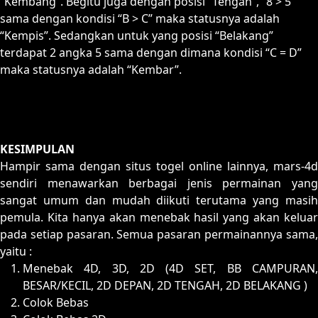
“Kembang”. Begitu juga dengan posisi “Tengah”, “8 > 5”
sama dengan kondisi “B > C” maka statusnya adalah
“Kempis”. Sedangkan untuk yang posisi “Belakang”
terdapat 2 angka 5 sama dengan dimana kondisi “C = D”
maka statusnya adalah “Kembar”.
KESIMPULAN
Hampir sama dengan situs togel online lainnya, mars-4d
sendiri menawarkan berbagai jenis permainan yang
sangat umum dan mudah diikuti terutama yang masih
pemula. Kita hanya akan menebak hasil yang akan keluar
pada setiap pasaran. Semua pasaran permainannya sama,
yaitu :
Menebak 4D, 3D, 2D (4D SET, BB CAMPURAN,
BESAR/KECIL, 2D DEPAN, 2D TENGAH, 2D BELAKANG )
Colok Bebas