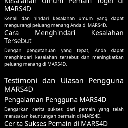
Kesalahan Umum Pemain Togel di
MARS4D
Kenali dan hindari kesalahan umum yang dapat
mengurangi peluang menang Anda di MARS4D.
Cara Menghindari Kesalahan
Tersebut
Dengan pengetahuan yang tepat, Anda dapat
menghindari kesalahan tersebut dan meningkatkan
peluang menang di MARS4D.
Testimoni dan Ulasan Pengguna
MARS4D
Pengalaman Pengguna MARS4D
Dengarkan cerita sukses dari pemain yang telah
merasakan keuntungan bermain di MARS4D.
Cerita Sukses Pemain di MARS4D