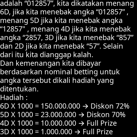
adalah “012857”, kita dikatakan menang
6D, jika kita menebak angka “012857” ,
menang 5D jika kita menebak angka
“12857" , menang 4D jika kita menebak
angka “2857, 3D jika kita menebak “857”
dan 2D jika kita menebak “57”. Selain
dari itu kita dianggap kalah.
Dan kemenangan kita dibayar
berdasarkan nominal betting untuk
angka tersebut dikali hadiah yang
ditentukan.
Hadiah :
6D X 1000 = 150.000.000 → Diskon 72%
5D X 1000 = 23.000.000 → Diskon 70%
4D X 1000 = 10.000.000 → Full Prize
3D X 1000 = 1.000.000 → Full Prize