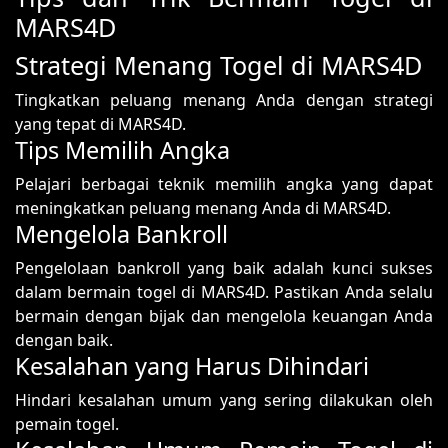
MARS4D
Strategi Menang Togel di MARS4D
Tingkatkan peluang menang Anda dengan strategi
yang tepat di MARS4D.
Tips Memilih Angka
Pelajari berbagai teknik memilih angka yang dapat
meningkatkan peluang menang Anda di MARS4D.
Mengelola Bankroll
Pengelolaan bankroll yang baik adalah kunci sukses
dalam bermain togel di MARS4D. Pastikan Anda selalu
bermain dengan bijak dan mengelola keuangan Anda
dengan baik.
Kesalahan yang Harus Dihindari
Hindari kesalahan umum yang sering dilakukan oleh
pemain togel.