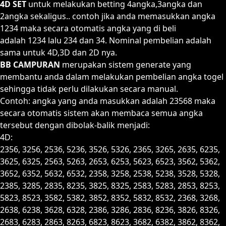
4D SET
untuk melakukan betting 4angka,3angka dan
2angka sekaligus.. contoh jika anda memasukkan angka
1234 maka secara otomatis angka yang di beli
adalah 1234 lalu 234 dan 34. Nominal pembelian adalah
sama untuk 4D,3D dan 2D nya.
BB CAMPURAN
merupakan sistem generate yang
membantu anda dalam melakukan pembelian angka togel
sehingga tidak perlu dilakukan secara manual.
Contoh: angka yang anda masukkan adalah 23568 maka
secara otomatis sistem akan membaca semua angka
tersebut dengan dibolak-balik menjadi:
4D:
2356, 3256, 2536, 5236, 3526, 5326, 2365, 3265, 2635, 6235,
3625, 6325, 2563, 5263, 2653, 6253, 5623, 6523, 3562, 5362,
3652, 6352, 5632, 6532, 2358, 3258, 2538, 5238, 3528, 5328,
2385, 3285, 2835, 8235, 3825, 8325, 2583, 5283, 2853, 8253,
5823, 8523, 3582, 5382, 3852, 8352, 5832, 8532, 2368, 3268,
2638, 6238, 3628, 6328, 2386, 3286, 2836, 8236, 3826, 8326,
2683, 6283, 2863, 8263, 6823, 8623, 3682, 6382, 3862, 8362,