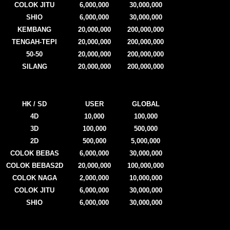
COLOK JITU
6,000,000
30,000,000
SHIO
6,000,000
30,000,000
KEMBANG
20,000,000
200,000,000
TENGAH-TEPI
20,000,000
200,000,000
50-50
20,000,000
200,000,000
SILANG
20,000,000
200,000,000
HK / SD
USER
GLOBAL
4D
10,000
100,000
3D
100,000
500,000
2D
500,000
5,000,000
COLOK BEBAS
6,000,000
30,000,000
COLOK BEBAS2D
20,000,000
100,000,000
COLOK NAGA
2,000,000
10,000,000
COLOK JITU
6,000,000
30,000,000
SHIO
6,000,000
30,000,000