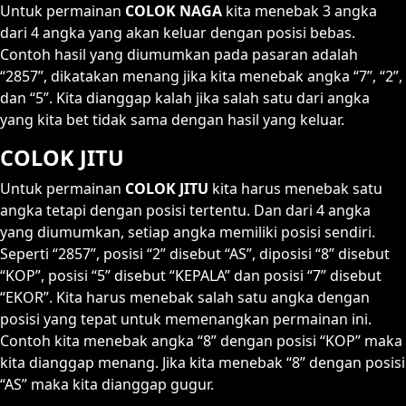
Untuk permainan
COLOK NAGA
kita menebak 3 angka
dari 4 angka yang akan keluar dengan posisi bebas.
Contoh hasil yang diumumkan pada pasaran adalah
“2857”, dikatakan menang jika kita menebak angka “7”, “2”,
dan “5”. Kita dianggap kalah jika salah satu dari angka
yang kita bet tidak sama dengan hasil yang keluar.
COLOK JITU
Untuk permainan
COLOK JITU
kita harus menebak satu
angka tetapi dengan posisi tertentu. Dan dari 4 angka
yang diumumkan, setiap angka memiliki posisi sendiri.
Seperti “2857”, posisi “2” disebut “AS”, diposisi “8” disebut
“KOP”, posisi “5” disebut “KEPALA” dan posisi “7” disebut
“EKOR”. Kita harus menebak salah satu angka dengan
posisi yang tepat untuk memenangkan permainan ini.
Contoh kita menebak angka “8” dengan posisi “KOP” maka
kita dianggap menang. Jika kita menebak “8” dengan posisi
“AS” maka kita dianggap gugur.