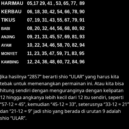
HARIMAU
05,17 29, 41 , 53, 65, 77, 89
KERBAU
06, 18, 30, 42, 54, 66, 78, 90
TIKUS
07, 19, 31, 43, 55, 67, 79, 91
08, 20, 32, 44, 56, 68, 80, 92
BABI
09, 21, 33, 45, 57, 69, 81, 93
ANJING
10, 22, 34, 46, 58, 70, 82, 94
AYAM
11, 23, 35, 47, 59, 71, 83, 95
MONYET
12, 24, 36, 48, 60, 72, 84, 96
KAMBING
Jika hasilnya “2857” berarti shio “ULAR” yang harus kita
tebak untuk memenangkan permainan ini. Atau kita bisa
hitung sendiri dengan menguranginya dengan kelipatan
12 hingga angkanya lebih kecil dari 12 itu sendiri, seperti
“57-12 = 45”, kemudian “45-12 = 33”, seterusnya “33-12 = 21”
dan “21-12 = 9” jadi shio yang berada di urutan 9 adalah
shio “ULAR”.