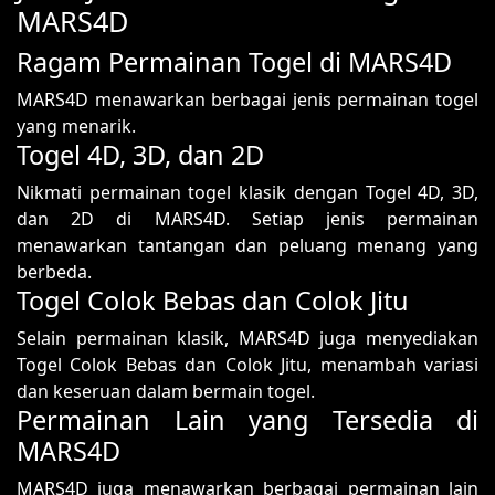
MARS4D
Ragam Permainan Togel di MARS4D
MARS4D menawarkan berbagai jenis permainan togel
yang menarik.
Togel 4D, 3D, dan 2D
Nikmati permainan togel klasik dengan Togel 4D, 3D,
dan 2D di MARS4D. Setiap jenis permainan
menawarkan tantangan dan peluang menang yang
berbeda.
Togel Colok Bebas dan Colok Jitu
Selain permainan klasik, MARS4D juga menyediakan
Togel Colok Bebas dan Colok Jitu, menambah variasi
dan keseruan dalam bermain togel.
Permainan Lain yang Tersedia di
MARS4D
MARS4D juga menawarkan berbagai permainan lain