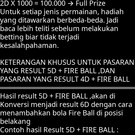
2D X 1000 = 100.000 → Full Prize
Untuk setiap jenis permainan, hadiah
yang ditawarkan berbeda-beda. Jadi
baca lebih teliti sebelum melakukan
betting biar tidak terjadi
kesalahpahaman.
KETERANGAN KHUSUS UNTUK PASARAN
YANG RESULT 5D + FIRE BALL ,DAN
PASARAN YANG RESULT 4D + FIRE BALL
════════════════════════════
Hasil result 5D + FIRE BALL ,akan di
Konversi menjadi result 6D dengan cara
menambahkan bola Fire Ball di posisi
belakang
Contoh hasil Result 5D + FIRE BALL :