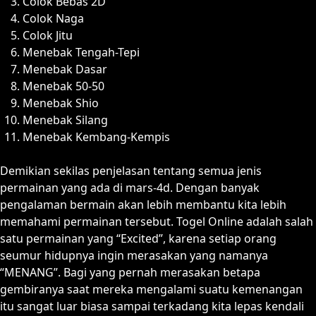
Colok Bebas 2D
Colok Naga
Colok Jitu
Menebak Tengah-Tepi
Menebak Dasar
Menebak 50-50
Menebak Shio
Menebak Silang
Menebak Kembang-Kempis
Demikian sekilas penjelasan tentang semua jenis
permainan yang ada di mars-4d. Dengan banyak
pengalaman bermain akan lebih membantu kita lebih
memahami permainan tersebut. Togel Online adalah salah
satu permainan yang “Excited”, karena setiap orang
seumur hidupnya ingin merasakan yang namanya
“MENANG”. Bagi yang pernah merasakan betapa
gembiranya saat mereka mengalami suatu kemenangan
itu sangat luar biasa sampai terkadang kita lepas kendali