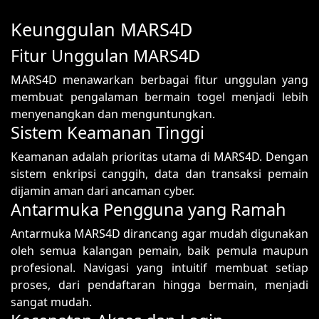
Keunggulan MARS4D
Fitur Unggulan MARS4D
MARS4D menawarkan berbagai fitur unggulan yang
membuat pengalaman bermain togel menjadi lebih
menyenangkan dan menguntungkan.
Sistem Keamanan Tinggi
Keamanan adalah prioritas utama di MARS4D. Dengan
sistem enkripsi canggih, data dan transaksi pemain
dijamin aman dari ancaman cyber.
Antarmuka Pengguna yang Ramah
Antarmuka MARS4D dirancang agar mudah digunakan
oleh semua kalangan pemain, baik pemula maupun
profesional. Navigasi yang intuitif membuat setiap
proses, dari pendaftaran hingga bermain, menjadi
sangat mudah.