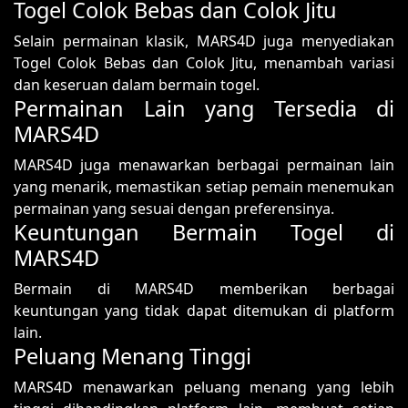
Togel Colok Bebas dan Colok Jitu
Selain permainan klasik, MARS4D juga menyediakan
Togel Colok Bebas dan Colok Jitu, menambah variasi
dan keseruan dalam bermain togel.
Permainan Lain yang Tersedia di
MARS4D
MARS4D juga menawarkan berbagai permainan lain
yang menarik, memastikan setiap pemain menemukan
permainan yang sesuai dengan preferensinya.
Keuntungan Bermain Togel di
MARS4D
Bermain di MARS4D memberikan berbagai
keuntungan yang tidak dapat ditemukan di platform
lain.
Peluang Menang Tinggi
MARS4D menawarkan peluang menang yang lebih