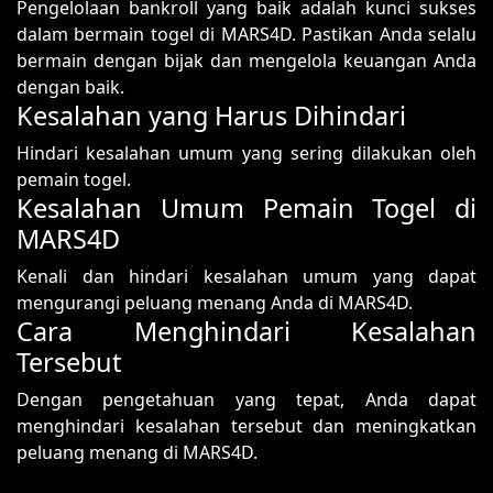
Pengelolaan bankroll yang baik adalah kunci sukses
dalam bermain togel di MARS4D. Pastikan Anda selalu
bermain dengan bijak dan mengelola keuangan Anda
dengan baik.
Kesalahan yang Harus Dihindari
Hindari kesalahan umum yang sering dilakukan oleh
pemain togel.
Kesalahan Umum Pemain Togel di
MARS4D
Kenali dan hindari kesalahan umum yang dapat
mengurangi peluang menang Anda di MARS4D.
Cara Menghindari Kesalahan
Tersebut
Dengan pengetahuan yang tepat, Anda dapat
menghindari kesalahan tersebut dan meningkatkan
peluang menang di MARS4D.