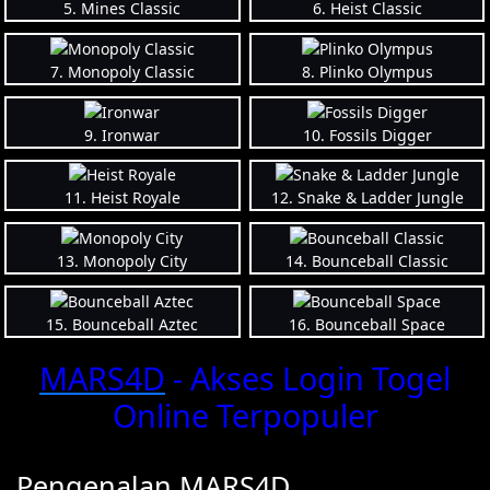
5. Mines Classic
6. Heist Classic
7. Monopoly Classic
8. Plinko Olympus
9. Ironwar
10. Fossils Digger
11. Heist Royale
12. Snake & Ladder Jungle
13. Monopoly City
14. Bounceball Classic
15. Bounceball Aztec
16. Bounceball Space
MARS4D
- Akses Login Togel
Online Terpopuler
Pengenalan MARS4D