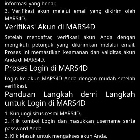
informasi yang benar.
3. Verifikasi akun melalui email yang dikirim oleh
MARS4D.
Verifikasi Akun di MARS4D
Setelah mendaftar, verifikasi akun Anda dengan
mengikuti petunjuk yang dikirimkan melalui email.
Proses ini memastikan keamanan dan validitas akun
Anda di MARS4D.
Proses Login di MARS4D
Login ke akun MARS4D Anda dengan mudah setelah
verifikasi.
Panduan Langkah demi Langkah
untuk Login di MARS4D
1. Kunjungi situs resmi MARS4D.
2. Klik tombol Login dan masukkan username serta
password Anda.
3. Klik Masuk untuk mengakses akun Anda.