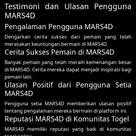
Testimoni dan Ulasan Pengguna
MARS4D
Pengalaman Pengguna MARS4D
Dengarkan cerita sukses dari pemain yang telah
merasakan keuntungan bermain di MARS4D.
Cerita Sukses Pemain di MARS4D
Banyak pemain yang telah meraih kemenangan besar
di MARS4D. Cerita mereka dapat menjadi inspirasi bagi
pemain lain.
Ulasan Positif dari Pengguna Setia
MARS4D
Pengguna setia MARS4D memberikan ulasan positif
tentang pengalaman mereka bermain di platform ini.
Reputasi MARS4D di Komunitas Togel
MARS4D memiliki reputasi yang baik di komunitas