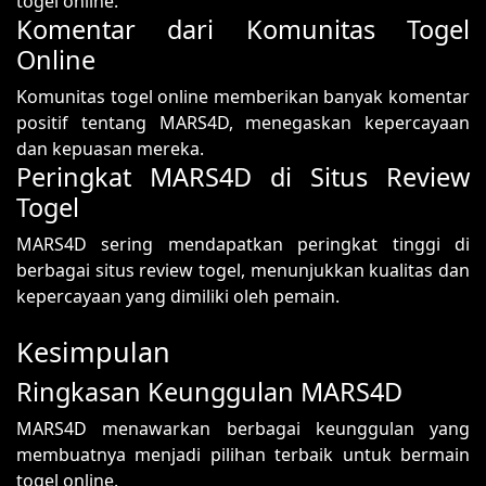
togel online.
Komentar dari Komunitas Togel
Online
Komunitas togel online memberikan banyak komentar
positif tentang MARS4D, menegaskan kepercayaan
dan kepuasan mereka.
Peringkat MARS4D di Situs Review
Togel
MARS4D sering mendapatkan peringkat tinggi di
berbagai situs review togel, menunjukkan kualitas dan
kepercayaan yang dimiliki oleh pemain.
Kesimpulan
Ringkasan Keunggulan MARS4D
MARS4D menawarkan berbagai keunggulan yang
membuatnya menjadi pilihan terbaik untuk bermain
togel online.