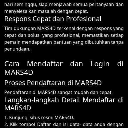
hari seminggu, siap menjawab semua pertanyaan dan
menyelesaikan masalah dengan cepat.
Respons Cepat dan Profesional
Tim dukungan MARS4D terkenal dengan respons yang
cepat dan solusi yang profesional, memastikan setiap
pemain mendapatkan bantuan yang dibutuhkan tanpa
penundaan.
Cara Mendaftar dan Login di
MARS4D
Proses Pendaftaran di MARS4D
Pendaftaran di MARS4D sangat mudah dan cepat.
Langkah-langkah Detail Mendaftar di
MARS4D
1. Kunjungi situs resmi MARS4D.
2. Klik tombol Daftar dan isi data- data anda dengan